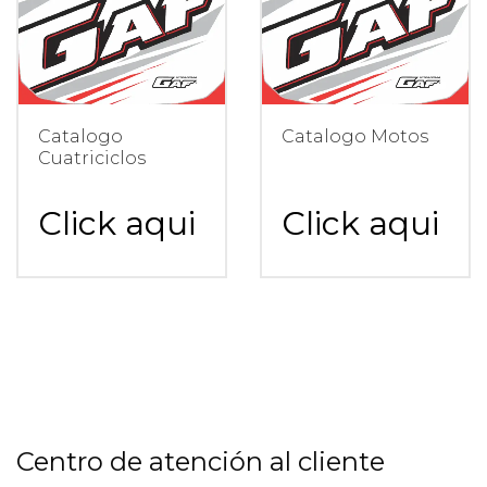
Catalogo
Catalogo Motos
Cuatriciclos
Click aqui
Click aqui
para
para
descargar
descargar
el
el
catalogo
catalogo
de JL
de GX
Centro de atención al cliente