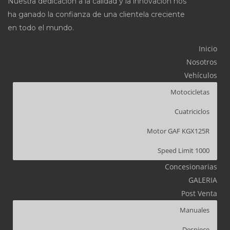
Nuestra dedicación a la calidad y la innovación nos
ha ganado la confianza de una clientela creciente
en todo el mundo.
Inicio
Nosotros
Vehículos
Motocicletas
Cuatriciclos
Motor GAF KGX125R
Speed Limit 1000
Concesionarias
GALERIA
Post Venta
Manuales
Despiece